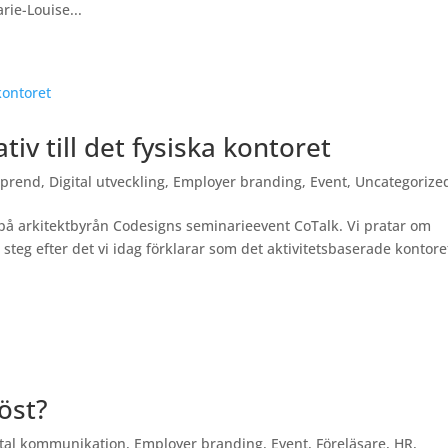
rie-Louise...
tiv till det fysiska kontoret
prend
,
Digital utveckling
,
Employer branding
,
Event
,
Uncategorize
 på arkitektbyrån Codesigns seminarieevent CoTalk. Vi pratar om
teg efter det vi idag förklarar som det aktivitetsbaserade kontore
höst?
ital kommunikation
,
Employer branding
,
Event
,
Föreläsare
,
HR
,