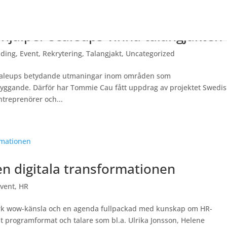
 hjälper scaleups vinna talangjakten
nding
,
Event
,
Rekrytering
,
Talangjakt
,
Uncategorized
 scaleups betydande utmaningar inom områden som
byggande. Därför har Tommie Cau fått uppdrag av projektet Swedi
ntreprenörer och...
en digitala transformationen
vent
,
HR
tark wow-känsla och en agenda fullpackad med kunskap om HR-
xat programformat och talare som bl.a. Ulrika Jonsson, Helene