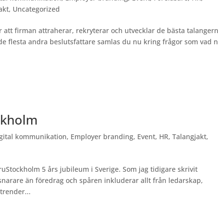
akt
,
Uncategorized
r att firman attraherar, rekryterar och utvecklar de bästa talanger
de flesta andra beslutsfattare samlas du nu kring frågor som vad n
ockholm
gital kommunikation
,
Employer branding
,
Event
,
HR
,
Talangjakt
,
tockholm 5 års jubileum i Sverige. Som jag tidigare skrivit
narare än föredrag och spåren inkluderar allt från ledarskap,
trender...