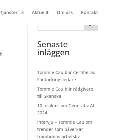
Tjänster
Aktuellt
Om oss
Kontakt
Sök
Senaste
inläggen
sh
Tommie Cau blir Certifierad
Förändringsledare
Tommie Cau blir rådgivare
till Skanska
10 insikter om Generativ AI
2024
Intervju – Tommie Cau om
trender som påverkar
framtidens arbetsliv