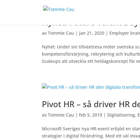
Nyhet: Future Talent Day
av
Tommie Cau
|
jan 21, 2020
|
Employer bra
Nyhet: Under sin tillväxtresa möter svenska
kompetensförsörjning, rekrytering och kultur
Scaleups att utveckla ett heldagskoncept för e
Pivot HR – så driver HR d
av
Tommie Cau
|
feb 5, 2019
|
Digitalisering
,
E
Microsoft Sveriges nya HR-event erbjöd en s
strategier i digital förändring. Med ett väl mi