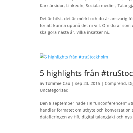
Karriärsidor
,
LinkedIn
,
Sociala medier
,
Talangj
Det är höst, det är mörkt och du är ansvarig fö
för att kunna uppnå det ni vill. Om du är som 
ska göra nästa år, vilka insatser ni...
5 highlights från #truSt
av
Tommie Cau
|
sep 23, 2015
|
Comprend
,
Di
Uncategorized
Den 8 september hade HR ”unconferencen” #truS
handlar formatet om utbyte och konversation s
datafieringen av HR, digital talangjakt och nya 