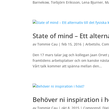
Barnekow, Torbjörn Eriksson, Lena Bjurner, Ma
State of mind – Ett alterna
av
Tommie Cau
|
feb 15, 2016
|
Arbetsliv
,
Com
Den 17 mars talar jag och kollegan Jaan Orvet
framtidens arbetsplatser och om kanske nästa s
Vårt talk kommer att spänna mellan den...
Behöver ni inspiration i 
av
Tommie Cau
|
okt 8, 2015
|
Comprend
,
Dig