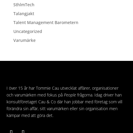
SthlmTech
Talangjakt
Talent Management Barometern
Uncategorized
Varumärke
I över 15 år har Tommie Cau utvecklat affärer, organisationer
och varumärken med fokus på
People
frågorna. Idag driver han
konsultföretaget Cau & Co där han jobbar med företag som vill
förändra sin affär, sitt varumärken eller sin organisation men
kämpar med att göra det.