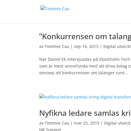
”Konkurrensen om talange
av
Tommie Cau
|
sep 16, 2015
|
Digital utveck
När Daniel Ek intervjuades på Stockholm Tech 
som är mest annorlunda med att driva bolag i
omsvep att konkurrensen om talanger runt...
Nyfikna ledare samlas kri
av
Tommie Cau
|
mar 25, 2015
|
Digital utveck
HR Summit