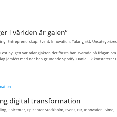
r i världen är galen”
ling
,
Entreprenörskap
,
Event
,
Innovation
,
Talangjakt
,
Uncategorize
Fest nyligen var talangjakten det första han svarade på frågan om
dag jämfört med när han grundade Spotify. Daniel Ek konstaterar 
ng digital transformation
ling
,
Epicenter
,
Epicenter Stockholm
,
Event
,
HR
,
Innovation
,
Sime
,