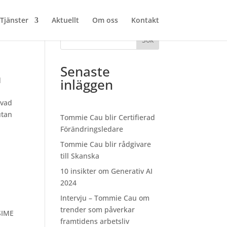
Tjänster
Aktuellt
Om oss
Kontakt
Sök
Senaste
d
inläggen
 vad
utan
Tommie Cau blir Certifierad
Förändringsledare
Tommie Cau blir rådgivare
till Skanska
10 insikter om Generativ AI
2024
Intervju – Tommie Cau om
trender som påverkar
SIME
framtidens arbetsliv