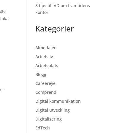
8 tips till VD om framtidens
bäst
kontor
kloka
Kategorier
Almedalen
Arbetsliv
Arbetsplats
Blogg
Careereye
m –
Comprend
Digital kommunikation
Digital utveckling
Digitalisering
EdTech