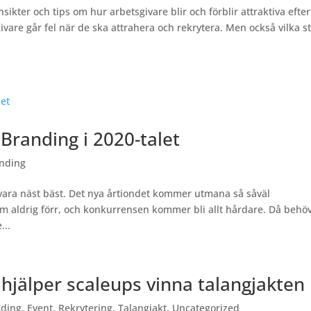
nsikter och tips om hur arbetsgivare blir och förblir attraktiva efter
vare går fel när de ska attrahera och rekrytera. Men också vilka s
Branding i 2020-talet
nding
t vara näst bäst. Det nya årtiondet kommer utmana så såväl
m aldrig förr, och konkurrensen kommer bli allt hårdare. Då behö
...
 hjälper scaleups vinna talangjakten
nding
,
Event
,
Rekrytering
,
Talangjakt
,
Uncategorized