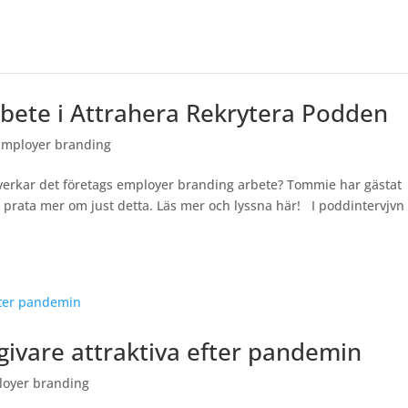
ete i Attrahera Rekrytera Podden
Employer branding
åverkar det företags employer branding arbete? Tommie har gästat
t prata mer om just detta. Läs mer och lyssna här! I poddintervjvn
sgivare attraktiva efter pandemin
oyer branding