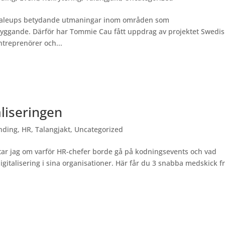
 scaleups betydande utmaningar inom områden som
byggande. Därför har Tommie Cau fått uppdrag av projektet Swedi
ntreprenörer och...
aliseringen
nding
,
HR
,
Talangjakt
,
Uncategorized
ar jag om varför HR-chefer borde gå på kodningsevents och vad
gitalisering i sina organisationer. Här får du 3 snabba medskick f