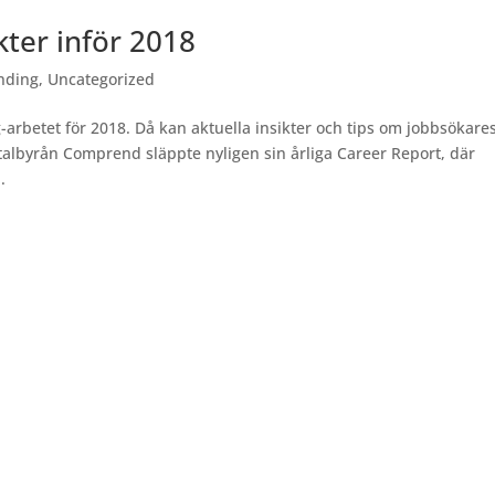
kter inför 2018
nding
,
Uncategorized
rbetet för 2018. Då kan aktuella insikter och tips om jobbsökare
italbyrån Comprend släppte nyligen sin årliga Career Report, där
.