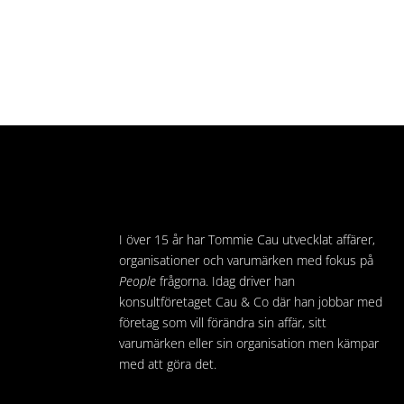
I över 15 år har Tommie Cau utvecklat affärer,
organisationer och varumärken med fokus på
People
frågorna. Idag driver han
konsultföretaget Cau & Co där han jobbar med
företag som vill förändra sin affär, sitt
varumärken eller sin organisation men kämpar
med att göra det.