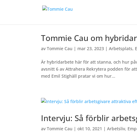
Tommie Cau om hybridarb
av
Tommie Cau
|
mar 23, 2023
|
Arbetsplats
,
Är hybridarbete här för att stanna, och hur p
avsnitt 6 av Attrahera Rekrytera podden för at
med Emil Stighäll pratar vi om hur...
Intervju: Så förblir arbet
av
Tommie Cau
|
okt 10, 2021
|
Arbetsliv
,
Empl