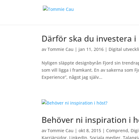
Därför ska du investera 
av
Tommie Cau
|
jan 11, 2016
|
Digital utveckl
Nyligen släppte designbyrån Fjord sin trendrapp
som vill ligga i framkant. En av sakerna som 
Experience”, något jag själv...
Behöver ni inspiration i 
av
Tommie Cau
|
okt 8, 2015
|
Comprend
,
Dig
Karriärsidor
,
LinkedIn
,
Sociala medier
,
Talangj