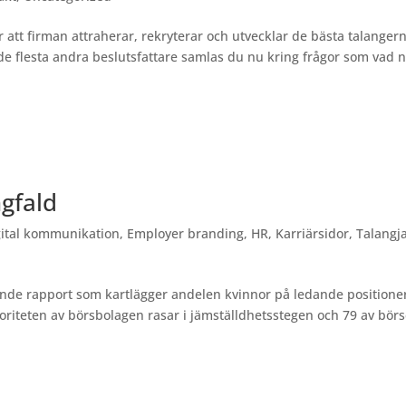
r att firman attraherar, rekryterar och utvecklar de bästa talanger
de flesta andra beslutsfattare samlas du nu kring frågor som vad n
ngfald
gital kommunikation
,
Employer branding
,
HR
,
Karriärsidor
,
Talangj
mande rapport som kartlägger andelen kvinnor på ledande positioner
joriteten av börsbolagen rasar i jämställdhetsstegen och 79 av bör