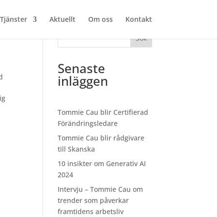
Tjänster
Aktuellt
Om oss
Kontakt
Sök
Senaste
d
inläggen
ig
Tommie Cau blir Certifierad
Förändringsledare
Tommie Cau blir rådgivare
till Skanska
10 insikter om Generativ AI
2024
Intervju – Tommie Cau om
trender som påverkar
framtidens arbetsliv