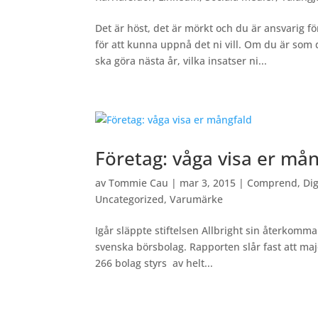
Det är höst, det är mörkt och du är ansvarig fö
för att kunna uppnå det ni vill. Om du är som 
ska göra nästa år, vilka insatser ni...
Företag: våga visa er må
av
Tommie Cau
|
mar 3, 2015
|
Comprend
,
Di
Uncategorized
,
Varumärke
Igår släppte stiftelsen Allbright sin återkom
svenska börsbolag. Rapporten slår fast att ma
266 bolag styrs av helt...