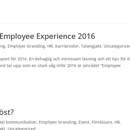
i Employee Experience 2016
ing
,
Employer branding
,
HR
,
Karriärsidor
,
Talangjakt
,
Uncategorize
ort för 2016. En behaglig och intressant läsning och ett tips för d
Fjord tar upp som en stark våg inför 2016 är området ”Employee
höst?
ital kommunikation
,
Employer branding
,
Event
,
Föreläsare
,
HR
,
akt
,
Uncategorized