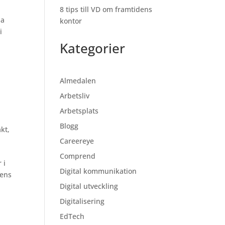
8 tips till VD om framtidens
na
kontor
i
Kategorier
Almedalen
Arbetsliv
Arbetsplats
Blogg
akt
,
Careereye
Comprend
 i
Digital kommunikation
sens
Digital utveckling
Digitalisering
EdTech