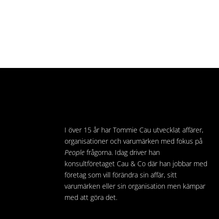
I över 15 år har Tommie Cau utvecklat affärer,
organisationer och varumärken med fokus på
People
frågorna. Idag driver han
konsultföretaget Cau & Co där han jobbar med
företag som vill förändra sin affär, sitt
varumärken eller sin organisation men kämpar
med att göra det.