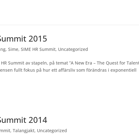
 Summit 2015
ing
,
Sime
,
SIME HR Summit
,
Uncategorized
HR Summit av stapeln, på temat ”A New Era – The Quest for Talent
ensen fullt fokus på hur ett affärsliv som förändras i exponentiell
 Summit 2014
ummit
,
Talangjakt
,
Uncategorized