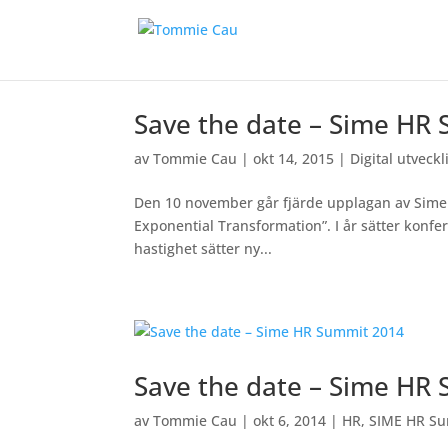
Save the date – Sime HR
av
Tommie Cau
|
okt 14, 2015
|
Digital utveckl
Den 10 november går fjärde upplagan av Sime 
Exponential Transformation”. I år sätter konfer
hastighet sätter ny...
Save the date – Sime HR
av
Tommie Cau
|
okt 6, 2014
|
HR
,
SIME HR S