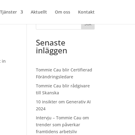
Tjänster
Aktuellt
Om oss
Kontakt
Sök
Senaste
inläggen
 in
Tommie Cau blir Certifierad
Förändringsledare
Tommie Cau blir rådgivare
till Skanska
10 insikter om Generativ AI
2024
Intervju – Tommie Cau om
trender som påverkar
framtidens arbetsliv