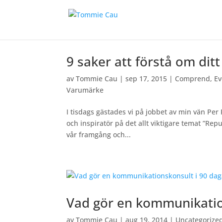
9 saker att förstå om ditt
av
Tommie Cau
|
sep 17, 2015
|
Comprend
,
Ev
Varumärke
I tisdags gästades vi på jobbet av min vän Per
och inspiratör på det allt viktigare temat ”Re
vår framgång och...
Vad gör en kommunikatio
av
Tommie Cau
|
aug 19, 2014
|
Uncategorize