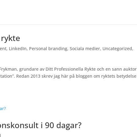
 rykte
ent
,
LinkedIn
,
Personal branding
,
Sociala medier
,
Uncategorized
,
 Frykman, grundare av Ditt Professionella Rykte och en sann auktor
putation”. Redan 2013 skrev jag här på bloggen om ryktets betydelse
nskonsult i 90 dagar?
d