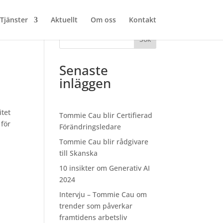
Tjänster
Aktuellt
Om oss
Kontakt
Sök
Senaste
inläggen
itet
Tommie Cau blir Certifierad
 för
Förändringsledare
Tommie Cau blir rådgivare
till Skanska
10 insikter om Generativ AI
2024
Intervju – Tommie Cau om
trender som påverkar
framtidens arbetsliv