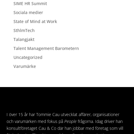
SIME HR Summit
Sociala medier
State of Mind at Work
SthlmTech
Talangjakt
Talent Management Barometern
Uncategorized
Varumärke
I över 15 år har Tommie Cau utvecklat affärer, organisationer
och varumärken med fokus på
People
frågorna. Idag driver han
konsultföretaget Cau & Co där han jobbar med företag som vill