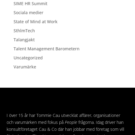
SIME HR Summit
Sociala medier
State of Mind at Work
SthlmTech
Talangjakt
Talent Management Barometern
Uncategorized
Varumärke
I över 15 år har Tommie Cau utvecklat affärer, organisationer
och varumärken med fokus på
People
frågorna. Idag driver han
konsultföretaget Cau & Co där han jobbar med företag som vill