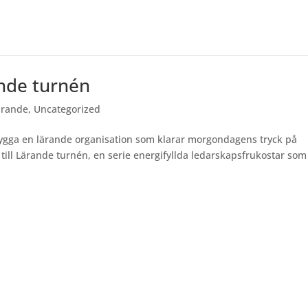
ande turnén
ärande
,
Uncategorized
 bygga en lärande organisation som klarar morgondagens tryck på
till Lärande turnén, en serie energifyllda ledarskapsfrukostar som