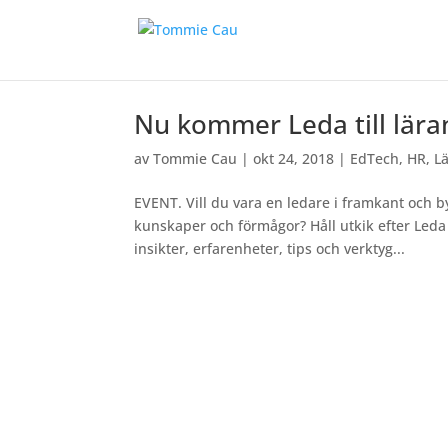
Nu kommer Leda till lär
av
Tommie Cau
|
okt 24, 2018
|
EdTech
,
HR
,
L
EVENT. Vill du vara en ledare i framkant och
kunskaper och förmågor? Håll utkik efter Leda 
insikter, erfarenheter, tips och verktyg...