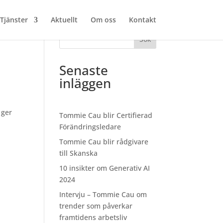
Tjänster
Aktuellt
Om oss
Kontakt
Sök
Senaste
inläggen
 ger
Tommie Cau blir Certifierad
Förändringsledare
Tommie Cau blir rådgivare
till Skanska
10 insikter om Generativ AI
2024
Intervju – Tommie Cau om
trender som påverkar
framtidens arbetsliv