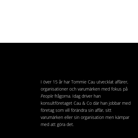
I över 15 år har Tommie Cau utvecklat affärer,
organisationer och varumärken med fokus på
People
frågorna. Idag driver han
konsultföretaget Cau & Co där han jobbar med
företag som vill förändra sin affär, sitt
varumärken eller sin organisation men kämpar
med att göra det.