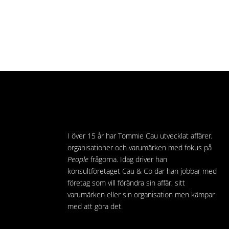
I över 15 år har Tommie Cau utvecklat affärer,
organisationer och varumärken med fokus på
People
frågorna. Idag driver han
konsultföretaget Cau & Co där han jobbar med
företag som vill förändra sin affär, sitt
varumärken eller sin organisation men kämpar
med att göra det.