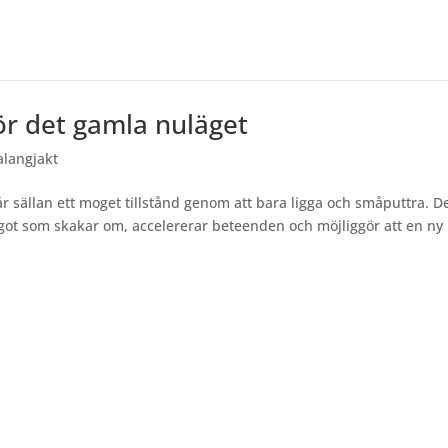
ör det gamla nuläget
alangjakt
r sällan ett moget tillstånd genom att bara ligga och småputtra. D
got som skakar om, accelererar beteenden och möjliggör att en ny