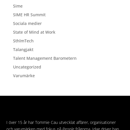
Sime
SIME HR Summit
Sociala medier
State of Mind at Work
SthlmTech
Talangjakt
Talent Management Barometern
Uncategorized
Varumärke
I över 15 år har Tommie Cau utvecklat affärer, organisationer
och varumärken med fokus på
People
frågorna. Idag driver han