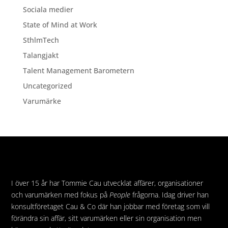
Sociala medier
State of Mind at Work
SthlmTech
Talangjakt
Talent Management Barometern
Uncategorized
Varumärke
I över 15 år har Tommie Cau utvecklat affärer, organisationer
och varumärken med fokus på
People
frågorna. Idag driver han
konsultföretaget Cau & Co där han jobbar med företag som vill
förändra sin affär, sitt varumärken eller sin organisation men