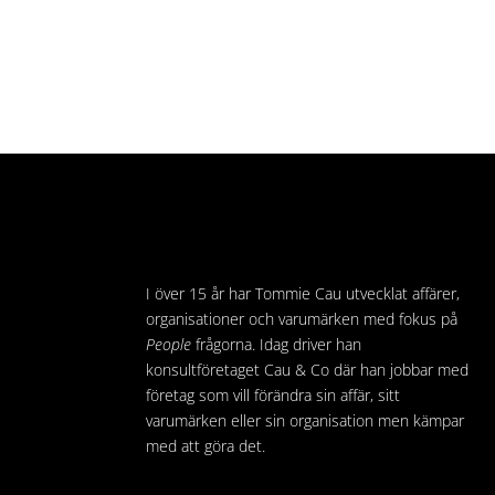
I över 15 år har Tommie Cau utvecklat affärer,
organisationer och varumärken med fokus på
People
frågorna. Idag driver han
konsultföretaget Cau & Co där han jobbar med
företag som vill förändra sin affär, sitt
varumärken eller sin organisation men kämpar
med att göra det.