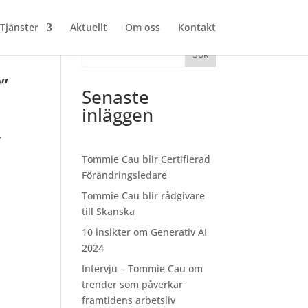
Tjänster
Aktuellt
Om oss
Kontakt
Sök
?”
Senaste
inläggen
r
a
Tommie Cau blir Certifierad
Förändringsledare
Tommie Cau blir rådgivare
till Skanska
10 insikter om Generativ AI
2024
Intervju – Tommie Cau om
trender som påverkar
framtidens arbetsliv