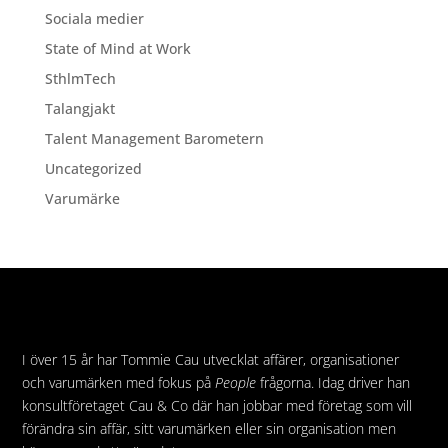
Sociala medier
State of Mind at Work
SthlmTech
Talangjakt
Talent Management Barometern
Uncategorized
Varumärke
I över 15 år har Tommie Cau utvecklat affärer, organisationer
och varumärken med fokus på
People
frågorna. Idag driver han
konsultföretaget Cau & Co där han jobbar med företag som vill
förändra sin affär, sitt varumärken eller sin organisation men