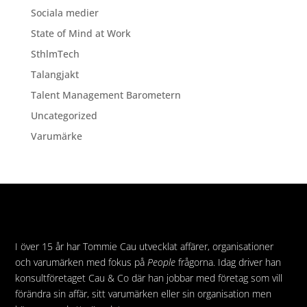
Sociala medier
State of Mind at Work
SthlmTech
Talangjakt
Talent Management Barometern
Uncategorized
Varumärke
I över 15 år har Tommie Cau utvecklat affärer, organisationer
och varumärken med fokus på
People
frågorna. Idag driver han
konsultföretaget Cau & Co där han jobbar med företag som vill
förändra sin affär, sitt varumärken eller sin organisation men