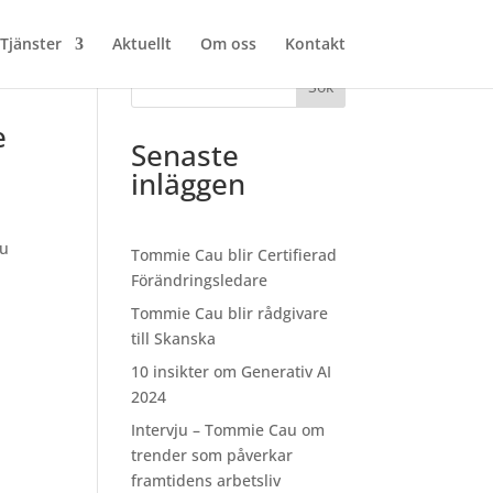
Tjänster
Aktuellt
Om oss
Kontakt
Sök
e
Senaste
inläggen
ju
Tommie Cau blir Certifierad
Förändringsledare
Tommie Cau blir rådgivare
till Skanska
10 insikter om Generativ AI
2024
Intervju – Tommie Cau om
trender som påverkar
framtidens arbetsliv