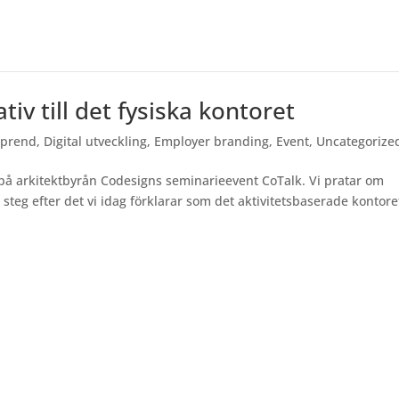
tiv till det fysiska kontoret
prend
,
Digital utveckling
,
Employer branding
,
Event
,
Uncategorize
 på arkitektbyrån Codesigns seminarieevent CoTalk. Vi pratar om
teg efter det vi idag förklarar som det aktivitetsbaserade kontore