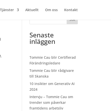
Tjänster
Aktuellt
Om oss
Kontakt
Sök
Senaste
d
inläggen
t.
Tommie Cau blir Certifierad
Förändringsledare
Tommie Cau blir rådgivare
till Skanska
10 insikter om Generativ AI
2024
Intervju – Tommie Cau om
trender som påverkar
framtidens arbetsliv