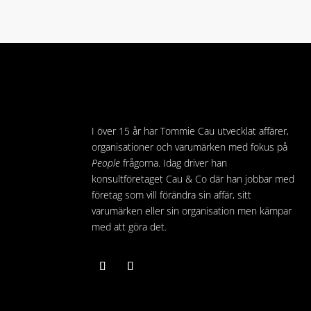
I över 15 år har Tommie Cau utvecklat affärer,
organisationer och varumärken med fokus på
People
frågorna. Idag driver han
konsultföretaget Cau & Co där han jobbar med
företag som vill förändra sin affär, sitt
varumärken eller sin organisation men kämpar
med att göra det.