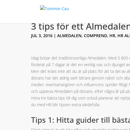
3 tips för ett Almedale
JUL 3, 2016
|
ALMEDALEN
,
COMPREND
,
HR
,
HR A
Idag börjar det traditionsenliga Almedalen. Med 3 800 ev
fördelat på 7 dagar är det en verklig oas och djungel av
Men det krävs inte att du är på plats för att ta del av al
distans har det aldrig varit lättare genom nätet och al
medier, eventarrangörer och influencers sprider flitigt h
och uppleva Almedalen på distans, efter några år på plat
mina tre bästa tips till dig som också planerar att nytt
du med HR blir tipsen extra värdefulla.
Tips 1: Hitta guider till bäs
Första tipset är att leta efter och använda guider som 