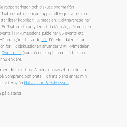
 följa rapporteringen och diskussionerna från
s Twitterkontot som är kopplat till varje events (om
itter listor kopplat till Almedalen. Makthavare.se har
 En Twitterlista betyder att du får många Almedalen
 events i HR Almedalens guide har 86 events ett
 HR arrangörer hittar du
här
. För Almedalen i stort
ch för HR diskussionen använder vi #HRAlmedalen.
x.
Tweetdeck
(bara på desktop) kan du lätt skapa
ännu enklare.
örberedd för ett bra Almedalen oavsett om du är i
 oss på Comprend och prata HR finns bland annat min
ån systerbyrån
Hallvarsson & Halvarsson
.
 på distans!