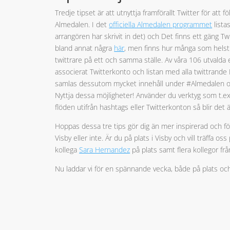
Tredje tipset är att utnyttja framförallt Twitter för att
Almedalen. I det
officiella Almedalen programmet
lista
arrangören har skrivit in det) och Det finns ett gäng Tw
bland annat några
här
, men finns hur många som helst.
twittrare på ett och samma ställe. Av våra 106 utvalda
associerat Twitterkonto och listan med alla twittrande
samlas dessutom mycket innehåll under #Almedalen o
Nyttja dessa möjligheter! Använder du verktyg som t.e
flöden utifrån hashtags eller Twitterkonton så blir det 
Hoppas dessa tre tips gör dig än mer inspirerad och f
Visby eller inte. Är du på plats i Visby och vill träffa
kollega
Sara Hernandez
på plats samt flera kollegor fr
Nu laddar vi för en spännande vecka, både på plats och