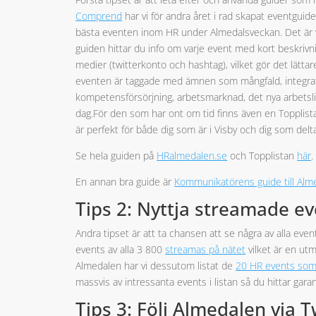
Comprend
har vi för andra året i rad skapat eventguid
bästa eventen inom HR under Almedalsveckan. Det är vår
guiden hittar du info om varje event med kort beskrivnin
medier (twitterkonto och hashtag), vilket gör det lättar
eventen är taggade med ämnen som mångfald, integration
kompetensförsörjning, arbetsmarknad, det nya arbetsl
dag.För den som har ont om tid finns även en Toppli
är perfekt för både dig som är i Visby och dig som delt
Se hela guiden på
HRalmedalen.se
och Topplistan
här
.
En annan bra guide är
Kommunikatörens guide till Alm
Tips 2: Nyttja streamade e
Andra tipset är att ta chansen att se några av alla e
events av alla 3 800
streamas på nätet
vilket är en ut
Almedalen har vi dessutom listat de
20 HR events som
massvis av intressanta events i listan så du hittar gara
Tips 3: Följ Almedalen via T