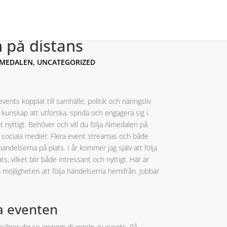
n på distans
LMEDALEN
,
UNCATEGORIZED
ents kopplat till samhälle, politik och näringsliv
 kunskap att utforska, sprida och engagera sig i.
lt nyttigt. Behöver och vill du följa Almedalen på
la sociala medier. Flera event streamas och både
ändelserna på plats. I år kommer jag själv att följa
s, vilket blir både intressant och nyttigt. Här är
ja möjligheten att följa händelserna hemifrån. Jobbar
ta eventen
hjälper dig se igenom djungeln av events. På