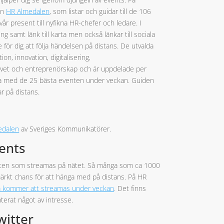
en
HR Almedalen
, som listar och guidar till de 106
 present till nyfikna HR-chefer och ledare. I
g samt länk till karta men också länkar till sociala
e för dig att följa händelsen på distans. De utvalda
, innovation, digitalisering,
ivet och entreprenörskap och är uppdelade per
sta med de 25 bästa eventen under veckan. Guiden
ar på distans.
edalen
av Sveriges Kommunikatörer.
vents
venten som streamas på nätet. Så många som ca 1000
märkt chans för att hänga med på distans. På HR
 kommer att streamas under veckan
. Det finns
nterat något av intresse.
witter