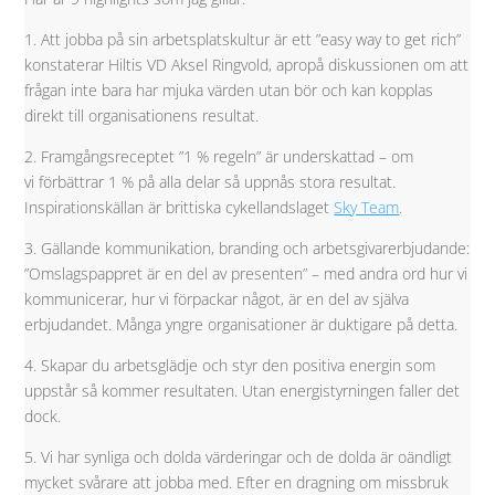
1. Att jobba på sin arbetsplatskultur är ett ”easy way to get rich”
konstaterar Hiltis VD Aksel Ringvold, apropå diskussionen om att
frågan inte bara har mjuka värden utan bör och kan kopplas
direkt till organisationens resultat.
2. Framgångsreceptet ”1 % regeln” är underskattad – om
vi förbättrar 1 % på alla delar så uppnås stora resultat.
Inspirationskällan är brittiska cykellandslaget
Sky Team
.
3. Gällande kommunikation, branding och arbetsgivarerbjudande:
”Omslagspappret är en del av presenten” – med andra ord hur vi
kommunicerar, hur vi förpackar något, är en del av själva
erbjudandet. Många yngre organisationer är duktigare på detta.
4. Skapar du arbetsglädje och styr den positiva energin som
uppstår så kommer resultaten. Utan energistyrningen faller det
dock.
5. Vi har synliga och dolda värderingar och de dolda är oändligt
mycket svårare att jobba med. Efter en dragning om missbruk