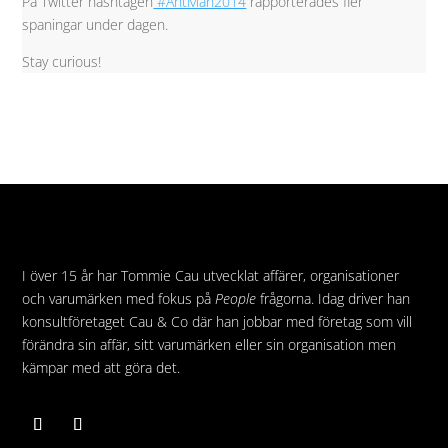
På Twitter hashtagen
#AntMan2014
rapporterades fler
spaningar under dagen.
Stay curious!
I över 15 år har Tommie Cau utvecklat affärer, organisationer
och varumärken med fokus på
People
frågorna. Idag driver han
konsultföretaget Cau & Co där han jobbar med företag som vill
förändra sin affär, sitt varumärken eller sin organisation men
kämpar med att göra det.