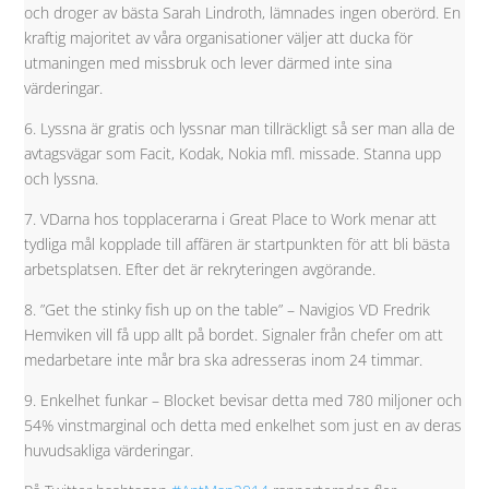
och droger av bästa Sarah Lindroth, lämnades ingen oberörd. En
kraftig majoritet av våra organisationer väljer att ducka för
utmaningen med missbruk och lever därmed inte sina
värderingar.
6. Lyssna är gratis och lyssnar man tillräckligt så ser man alla de
avtagsvägar som Facit, Kodak, Nokia mfl. missade. Stanna upp
och lyssna.
7. VDarna hos topplacerarna i Great Place to Work menar att
tydliga mål kopplade till affären är startpunkten för att bli bästa
arbetsplatsen. Efter det är rekryteringen avgörande.
8. ”Get the stinky fish up on the table” – Navigios VD Fredrik
Hemviken vill få upp allt på bordet. Signaler från chefer om att
medarbetare inte mår bra ska adresseras inom 24 timmar.
9. Enkelhet funkar – Blocket bevisar detta med 780 miljoner och
54% vinstmarginal och detta med enkelhet som just en av deras
huvudsakliga värderingar.