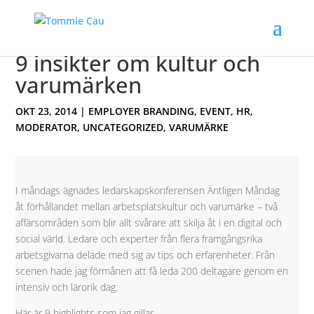
9 insikter om kultur och
varumärken
OKT 23, 2014
|
EMPLOYER BRANDING
,
EVENT
,
HR
,
MODERATOR
,
UNCATEGORIZED
,
VARUMÄRKE
I måndags ägnades ledarskapskonferensen Äntligen Måndag
åt förhållandet mellan arbetsplatskultur och varumärke – två
affärsområden som blir allt svårare att skilja åt i en digital och
social värld. Ledare och experter från flera framgångsrika
arbetsgivarna delade med sig av tips och erfarenheter. Från
scenen hade jag förmånen att få leda 200 deltagare genom en
intensiv och lärorik dag.
Här är 9 highlights som jag gillar.