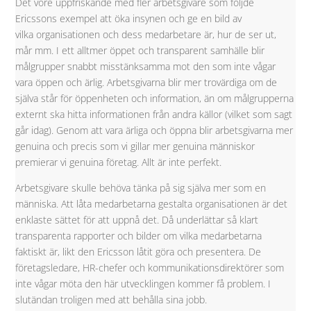
Det vore uppfriskande med fler arbetsgivare som följde
Ericssons exempel att öka insynen och ge en bild av
vilka organisationen och dess medarbetare är, hur de ser ut,
mår mm. I ett alltmer öppet och transparent samhälle blir
målgrupper snabbt misstänksamma mot den som inte vågar
vara öppen och ärlig. Arbetsgivarna blir mer trovärdiga om de
själva står för öppenheten och information, än om målgrupperna
externt ska hitta informationen från andra källor (vilket som sagt
går idag). Genom att vara ärliga och öppna blir arbetsgivarna mer
genuina och precis som vi gillar mer genuina människor
premierar vi genuina företag. Allt är inte perfekt.
Arbetsgivare skulle behöva tänka på sig själva mer som en
människa. Att låta medarbetarna gestalta organisationen är det
enklaste sättet för att uppnå det. Då underlättar så klart
transparenta rapporter och bilder om vilka medarbetarna
faktiskt är, likt den Ericsson låtit göra och presentera. De
företagsledare, HR-chefer och kommunikationsdirektörer som
inte vågar möta den här utvecklingen kommer få problem. I
slutändan troligen med att behålla sina jobb.