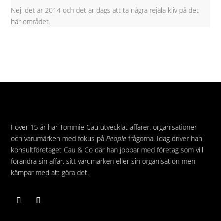
Nej, det är 2014 och det är dags att ta några rejäla kliv på det
här området.
I över 15 år har Tommie Cau utvecklat affärer, organisationer
och varumärken med fokus på
People
frågorna. Idag driver han
konsultföretaget Cau & Co där han jobbar med företag som vill
förändra sin affär, sitt varumärken eller sin organisation men
kämpar med att göra det.