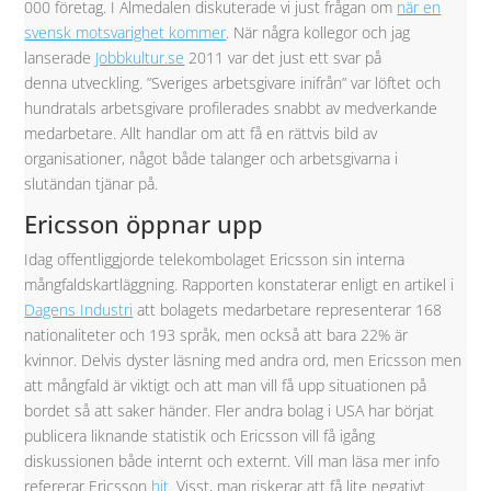
000 företag. I Almedalen diskuterade vi just frågan om
när en
svensk motsvarighet kommer
. När några kollegor och jag
lanserade
Jobbkultur.se
2011 var det just ett svar på
denna utveckling. ”Sveriges arbetsgivare inifrån” var löftet och
hundratals arbetsgivare profilerades snabbt av medverkande
medarbetare. Allt handlar om att få en rättvis bild av
organisationer, något både talanger och arbetsgivarna i
slutändan tjänar på.
Ericsson öppnar upp
Idag offentliggjorde telekombolaget Ericsson sin interna
mångfaldskartläggning. Rapporten konstaterar enligt en artikel i
Dagens Industri
att bolagets medarbetare representerar 168
nationaliteter och 193 språk, men också att bara 22% är
kvinnor. Delvis dyster läsning med andra ord, men Ericsson men
att mångfald är viktigt och att man vill få upp situationen på
bordet så att saker händer. Fler andra bolag i USA har börjat
publicera liknande statistik och Ericsson vill få igång
diskussionen både internt och externt. Vill man läsa mer info
refererar Ericsson
hit
. Visst, man riskerar att få lite negativt