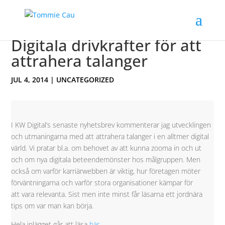
Digitala drivkrafter för att
attrahera talanger
JUL 4, 2014
|
UNCATEGORIZED
I KW Digital’s senaste nyhetsbrev kommenterar jag utvecklingen
och utmaningarna med att attrahera talanger i en alltmer digital
värld. Vi pratar bl.a. om behovet av att kunna zooma in och ut
och om nya digitala beteendemönster hos målgruppen. Men
också om varför karriärwebben är viktig, hur företagen möter
förväntningarna och varför stora organisationer kämpar för
att vara relevanta. Sist men inte minst får läsarna ett jordnära
tips om var man kan börja.
Hela inlägget går att läsa
här
.