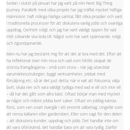
Sedan i slutet på januari har jag varit på min Next Big Thing
Journey. Parallellt med olika projekt har jag träffat mycket häftiga
människor, haft många härliga samtal, fått olika propåer och varit
i traditionella processer för att diskutera vanlig jobb och ovanliga
uppdrag. Oerhört roligt och jag har varit väldigt öppen för vad
mitt sökande ska leda till. Något som har varit spännande, roligt
och ögonöppnande.
Men nu har jag bestämt mig för att det är bra med det. Efter att
ha reflekterat över min resa och vad som hittills skapat de
största framgångarna – små som stora – när jag utvecklat
varumärkesstrategier, byggt verksamheter, jobbat med
försäljning etc. så är det just detta: när vi valt att fokusera, välja
bort, skala ner och vara väldigt tydliga med vad vi vill och inte vill
– då har det gått som allra bäst. Oftast börjar man med mycket
av något och måste jobba bort saker. Oftast en jobbig känsla
först, som sen snart övergår i ett enormt välbehag. Ungefär som
att rensa källaren eller garderoben. Eller som sagt för den delen
– att diskutera kunder, uppdrag och jobb. Det handlar inte om
att vara oförskämd, det handlar bara om att vara tydlig. Därför