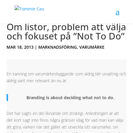
Om listor, problem att välja
och fokuset på ”Not To Do”
MAR 18, 2013
|
MARKNADSFÖRING
,
VARUMÄRKE
En sanning om varumärkesbyggande som aldrig blir urvattnig och
aldrig varit mer relevant än nu är:
Branding is about deciding what not to do.
Det har sagts en del liknande om strategi. Anledningen är att
det kort sagt inte finns några gränser idag för vad man kan välja
att göra, varken när det gäller att utveckla sitt varumärke, sin