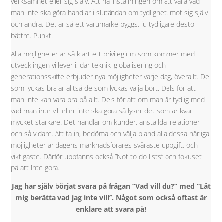
verksamhet eller sig själv. Att ha inställningen om att välja vad
man inte ska göra handlar i slutändan om tydlighet, mot sig själv
och andra. Det är så ett varumärke byggs, ju tydligare desto
bättre. Punkt.
Alla möjligheter är så klart ett privilegium som kommer med
utvecklingen vi lever i, där teknik, globalisering och
generationsskifte erbjuder nya möjligheter varje dag, överallt. De
som lyckas bra är alltså de som lyckas välja bort. Dels för att
man inte kan vara bra på allt. Dels för att om man är tydlig med
vad man inte vill eller inte ska göra så lyser det som är kvar
mycket starkare. Det handlar om kunder, anställda, relationer
och så vidare. Att ta in, bedöma och välja bland alla dessa härliga
möjligheter är dagens marknadsförares svåraste uppgift, och
viktigaste. Därför uppfanns också ”Not to do lists” och fokuset
på att inte göra.
Jag har själv börjat svara på frågan ”Vad vill du?” med ”Låt
mig berätta vad jag inte vill”. Något som också oftast är
enklare att svara på!