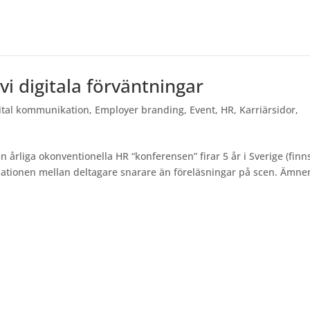
i digitala förväntningar
ital kommunikation
,
Employer branding
,
Event
,
HR
,
Karriärsidor
,
 årliga okonventionella HR “konferensen” firar 5 år i Sverige (finn
rsationen mellan deltagare snarare än föreläsningar på scen. Ämne