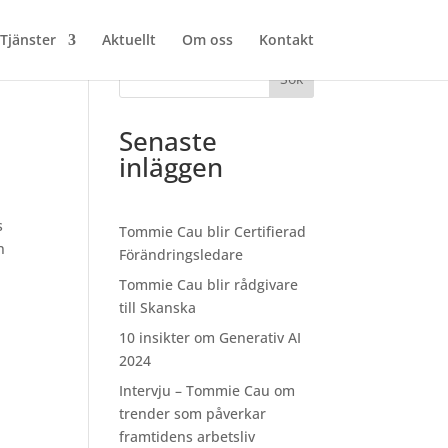
Tjänster
Aktuellt
Om oss
Kontakt
Sök
Senaste
inläggen
s
Tommie Cau blir Certifierad
n
Förändringsledare
Tommie Cau blir rådgivare
till Skanska
10 insikter om Generativ AI
2024
Intervju – Tommie Cau om
trender som påverkar
framtidens arbetsliv