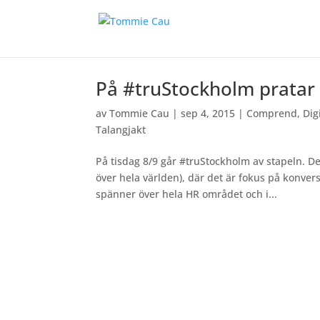
På #truStockholm pratar v
av
Tommie Cau
|
sep 4, 2015
|
Comprend
,
Dig
Talangjakt
På tisdag 8/9 går #truStockholm av stapeln. Den
över hela världen), där det är fokus på konve
spänner över hela HR området och i...