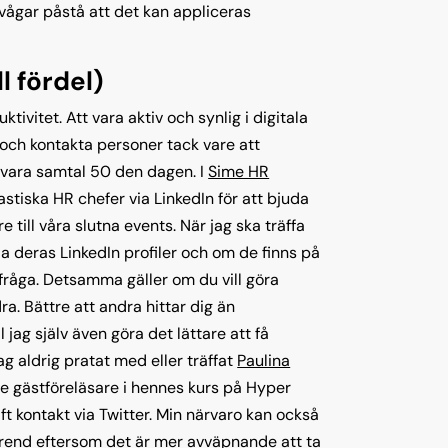
 vågar påstå att det kan appliceras
l fördel)
ktivitet. Att vara aktiv och synlig i digitala
 och kontakta personer tack vare att
h vara samtal 50 den dagen. I
Sime HR
tastiska HR chefer via LinkedIn för att bjuda
 till våra slutna events. När jag ska träffa
lla deras LinkedIn profiler och om de finns på
i fråga. Detsamma gäller om du vill göra
ndra. Bättre att andra hittar dig än
l jag själv även göra det lättare att få
jag aldrig pratat med eller träffat
Paulina
le gästföreläsare i hennes kurs på Hyper
ft kontakt via Twitter. Min närvaro kan också
rend
eftersom det är mer avväpnande att ta