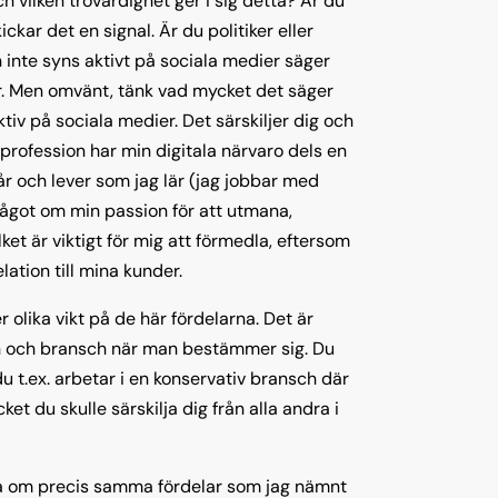
 vilken trovärdighet ger i sig detta? Är du
kickar det en signal. Är du politiker eller
 inte syns aktivt på sociala medier säger
r. Men omvänt, tänk vad mycket det säger
ktiv på sociala medier. Det särskiljer dig och
 profession har min digitala närvaro dels en
tår och lever som jag lär (jag jobbar med
något om min passion för att utmana,
et är viktigt för mig att förmedla, eftersom
lation till mina kunder.
 olika vikt på de här fördelarna. Det är
on och bransch när man bestämmer sig. Du
du t.ex. arbetar i en konservativ bransch där
et du skulle särskilja dig från alla andra i
dla om precis samma fördelar som jag nämnt