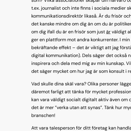
som? Vilka associationer skapar din närvaro och
t.ex. journalist och inte finns i sociala medier s
kommunikationsdirektör likaså. Är du frisör och
det kanske mindre om dig än om du är politike
om dig ifall du är en frisör som just
är
väldigt a
ger en plattform mot andra konkurrenter. I min
bekräftande effekt – det är viktigt att jag förs
digital kommunikation). Dels säger det också 
inspirera och dela med mig av min kunskap. Vilk
det säger mycket om hur jag är som konsult i re
Vad skulle dina skäl vara? Olika personer lägger
däremot farligt att tänka för mycket professi
kan vara väldigt socialt digitalt aktiv även om 
det är mer ”verka utan att synas”. Tänk hur myck
branschen!
Att vara talesperson för ditt företag kan han