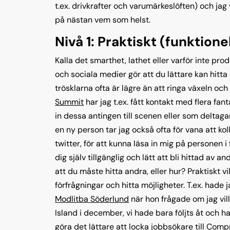
t.ex. drivkrafter och varumärkeslöften) och jag
på nästan vem som helst.
Nivå 1: Praktiskt (funktionel
Kalla det smarthet, lathet eller varför inte produ
och sociala medier gör att du lättare kan hitta
trösklarna ofta är lägre än att ringa växeln oc
Summit
har jag t.ex. fått kontakt med flera fan
in dessa antingen till scenen eller som deltagare
en ny person tar jag också ofta för vana att ko
twitter, för att kunna läsa in mig på personen 
dig själv tillgänglig och lätt att bli hittad av a
att du måste hitta andra, eller hur? Praktiskt vil
förfrågningar och hitta möjligheter. T.ex. hade 
Modlitba Söderlund
när hon frågade om jag vil
Island i december, vi hade bara följts åt och ha
göra det lättare att locka jobbsökare till
Comp